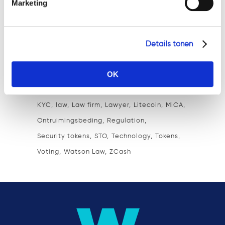
Marketing
Cryptocurrency exchange
Curator
DASH
Decentralization
digital assets
DLT
Economics
Economy
EOS
Ethereum
EU
Details tonen
Faillissement
Feitenrechtspraak
Finance
OK
Fundraising
Hypotheekakte
Ico
Innovation
Internet
Investing
Investment
KYC
law
Law firm
Lawyer
Litecoin
MiCA
Ontruimingsbeding
Regulation
Security tokens
STO
Technology
Tokens
Voting
Watson Law
ZCash