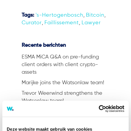
Tags:
's-Hertogenbosch
,
Bitcoin
,
Curator
,
Faillissement
,
Lawyer
Recente berichten
ESMA MiCA Q&A on pre-funding
client orders with client crypto-
assets
Marijke joins the Watsonlaw team!
Trevor Weerwind strengthens the
Watsonlaw team!
ESMA clarifies the scope of Article
78(5) MiCA for trading platforms
Deze website maakt gebruik van cookies
Zina joins the Watsonlaw team!