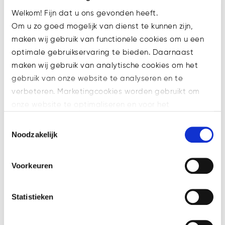
Welkom! Fijn dat u ons gevonden heeft.
Om u zo goed mogelijk van dienst te kunnen zijn,
Filter categorie
maken wij gebruik van functionele cookies om u een
Filter
optimale gebruikservaring te bieden. Daarnaast
categorie
maken wij gebruik van analytische cookies om het
gebruik van onze website te analyseren en te
Zoeken
verbeteren. Marketingcookies worden gebruikt om
onze website te optimaliseren en voor het
weergeven van advertenties die voor u relevant zijn.
Toestemmingsselectie
Welke cookies wij gebruiken, ziet u in de cookiebalk
Noodzakelijk
hieronder. Mocht u meer informatie willen over onze
Tags
cookies en privacybeleid, dan kunt u dit vinden
Voorkeuren
op: https://watsonlaw.nl/privacy/
's-Hertogenbosch
AML
Geef a.u.b. hieronder aan welke cookies u accepteert.
Anti Money-Laundering
Bitcoin
Statistieken
Blockchain
Compliance
crypto
Cryptocurrencies
Cryptocurrency