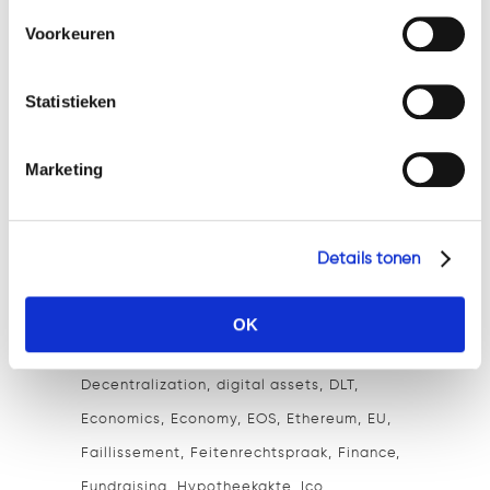
cookies en privacybeleid, dan kunt u dit vinden
Zoeken
Voorkeuren
op: https://watsonlaw.nl/privacy/
Geef a.u.b. hieronder aan welke cookies u accepteert.
Statistieken
Marketing
Tags
's-Hertogenbosch
AML
Anti Money-Laundering
Bitcoin
Details tonen
Blockchain
Compliance
crypto
Cryptocurrencies
Cryptocurrency
OK
Cryptocurrency exchange
Curator
DASH
Decentralization
digital assets
DLT
Economics
Economy
EOS
Ethereum
EU
Faillissement
Feitenrechtspraak
Finance
Fundraising
Hypotheekakte
Ico