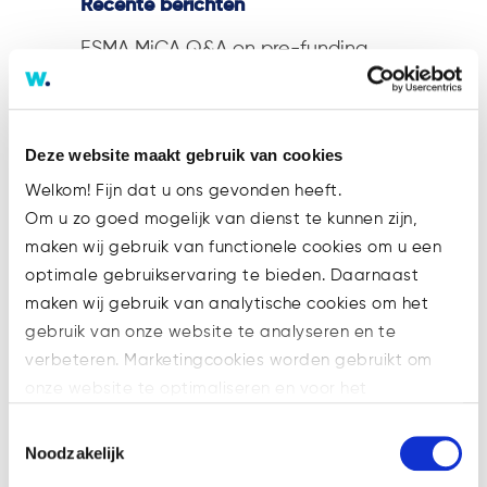
Recente berichten
ESMA MiCA Q&A on pre-funding
client orders with client crypto-
assets
Marijke joins the Watsonlaw team!
Deze website maakt gebruik van cookies
Trevor Weerwind strengthens the
Welkom! Fijn dat u ons gevonden heeft.
Watsonlaw team!
Om u zo goed mogelijk van dienst te kunnen zijn,
maken wij gebruik van functionele cookies om u een
ESMA clarifies the scope of Article
optimale gebruikservaring te bieden. Daarnaast
78(5) MiCA for trading platforms
maken wij gebruik van analytische cookies om het
Zina joins the Watsonlaw team!
gebruik van onze website te analyseren en te
verbeteren. Marketingcookies worden gebruikt om
onze website te optimaliseren en voor het
Filter categorie
weergeven van advertenties die voor u relevant zijn.
Toestemmingsselectie
Filter
Welke cookies wij gebruiken, ziet u in de cookiebalk
Noodzakelijk
categorie
hieronder. Mocht u meer informatie willen over onze