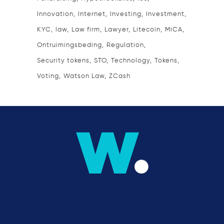
Innovation
Internet
Investing
Investment
KYC
law
Law firm
Lawyer
Litecoin
MiCA
Ontruimingsbeding
Regulation
Security tokens
STO
Technology
Tokens
Voting
Watson Law
ZCash