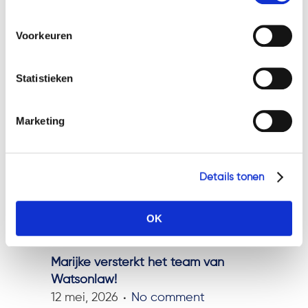
hieronder. Mocht u meer informatie willen over onze
wakker maken!
cookies en privacybeleid, dan kunt u dit vinden
Voorkeuren
op: https://watsonlaw.nl/privacy/
Neem contact op met Marijke
Geef a.u.b. hieronder aan welke cookies u accepteert.
Statistieken
Relevante berichten
.
Marketing
Details tonen
OK
Marijke versterkt het team van
Watsonlaw!
12 mei, 2026
No comment