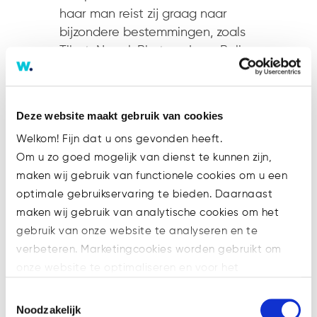
haar man reist zij graag naar
bijzondere bestemmingen, zoals
Tibet, Nepal, Bhutan, Java, Bali
en IJsland, waar natuur en
cultuur centraal staan. Ook
brengt zij graag tijd door met
Deze website maakt gebruik van cookies
familie, houdt zij van tuinieren,
Welkom! Fijn dat u ons gevonden heeft.
zwemmen, fietsen en weekendjes
Om u zo goed mogelijk van dienst te kunnen zijn,
weg. Haar omgeving omschrijft
maken wij gebruik van functionele cookies om u een
Marijke als zorgzaam, spontaan
optimale gebruikservaring te bieden. Daarnaast
en loyaal. Iemand die altijd
maken wij gebruik van analytische cookies om het
klaarstaat voor anderen, niet snel
gebruik van onze website te analyseren en te
nee zegt en energie haalt uit het
verbeteren. Marketingcookies worden gebruikt om
gelukkig maken van de mensen
onze website te optimaliseren en voor het
om haar heen. En wie Marijke
weergeven van advertenties die voor u relevant zijn.
goed kent, weet: voor sushi mag
Toestemmingsselectie
Welke cookies wij gebruiken, ziet u in de cookiebalk
je haar midden in de nacht
Noodzakelijk