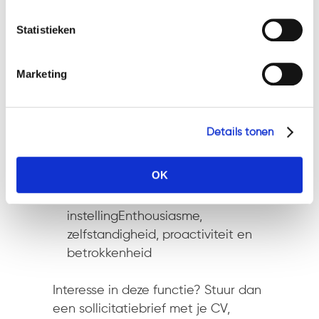
Geef a.u.b. hieronder aan welke cookies u accepteert.
uitstekende cijfers
Statistieken
Belangstelling voor
ondernemingsrecht,
insolventierecht en disruptive
Marketing
technology
Sterke analytische en
communicatieve
Details tonen
vaardighedenGoede beheersing
van de Nederlandse en Engelse
OK
taal
Commerciële en doelgerichte
instellingEnthousiasme,
zelfstandigheid, proactiviteit en
betrokkenheid
Interesse in deze functie? Stuur dan
een sollicitatiebrief met je CV,