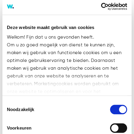
commercieel aan de weg timmert
om haar cliënten state-of-art
dienstverlening op het hoogste
niveau te verlenen?
Deze website maakt gebruik van cookies
Welkom! Fijn dat u ons gevonden heeft.
Wij bieden
Om u zo goed mogelijk van dienst te kunnen zijn,
Uitstekende arbeidsvoorwaarden
maken wij gebruik van functionele cookies om u een
Een dynamische en open
optimale gebruikservaring te bieden. Daarnaast
werkomgeving
maken wij gebruik van analytische cookies om het
Ruime ontplooiings- en
gebruik van onze website te analyseren en te
specialisatiekansen
verbeteren. Marketingcookies worden gebruikt om
Een goede opleiding en
onze website te optimaliseren en voor het
begeleiding
weergeven van advertenties die voor u relevant zijn.
Toestemmingsselectie
Welke cookies wij gebruiken, ziet u in de cookiebalk
Noodzakelijk
Wij vragen
hieronder. Mocht u meer informatie willen over onze
cookies en privacybeleid, dan kunt u dit vinden
Een afgeronde Master in
Voorkeuren
op: https://watsonlaw.nl/privacy/
Nederlands recht met