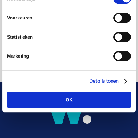
Do you want to know
hieronder. Mocht u meer informatie willen over onze
what Watsonlaw can
cookies en privacybeleid, dan kunt u dit vinden
mean for your
Voorkeuren
op: https://watsonlaw.nl/privacy/
company? Please
Geef a.u.b. hieronder aan welke cookies u accepteert.
contact us.
Statistieken
Want to know more?
Marketing
Details tonen
OK