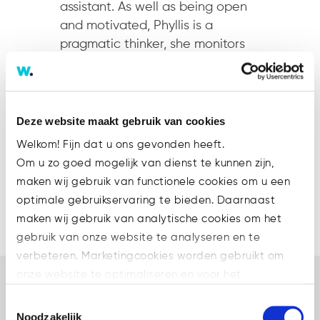
assistant. As well as being open
and motivated, Phyllis is a
pragmatic thinker, she monitors
the financial settlement of
insolvencies closely.
Deze website maakt gebruik van cookies
Contact Phylllis
Welkom! Fijn dat u ons gevonden heeft.
Om u zo goed mogelijk van dienst te kunnen zijn,
maken wij gebruik van functionele cookies om u een
Expertises
.
optimale gebruikservaring te bieden. Daarnaast
Insolvency & Restructuring
maken wij gebruik van analytische cookies om het
gebruik van onze website te analyseren en te
verbeteren. Marketingcookies worden gebruikt om
onze website te optimaliseren en voor het
weergeven van advertenties die voor u relevant zijn.
Toestemmingsselectie
Welke cookies wij gebruiken, ziet u in de cookiebalk
Noodzakelijk